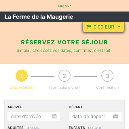
Français
La Ferme de la Maugerie
0.00
EUR
RÉSERVEZ VOTRE SÉJOUR
Simple : choisissez vos dates, confirmez, c'est fait !
Disponibilités
Informations client
Confirmation
ARRIVÉE
DÉPART
ADULTES
ENFANTS
(≥ 18 ans)
(< 18 ans)