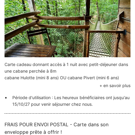
Carte cadeau donnant accès à 1 nuit avec petit-déjeuner dans
une cabane perchée à 8m
cabane Hulotte (mini 8 ans) OU cabane Pivert (mini 6 ans)
Tarif
130€ pour 2 pers.
Période d'utilisation : Les heureux bénéficiaires ont jusqu'au
30€/pers sup (4 pers max)
15/10/27 pour venir séjourner chez nous.
Taxe de séjour 0,20€/adulte/nuit à régler au moment de la
réservation du séjour
FRAIS POUR ENVOI POSTAL - Carte dans son
Agrémentez votre carte cadeau avec différentes options : linge
enveloppe prête à offrir !