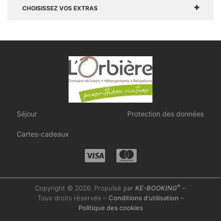
CHOISISSEZ VOS EXTRAS
Séjour
Protection des données
Cartes-cadeaux
®
Copyright © 2026. Propulsé par
KE-BOOKING
–
Tous droits réservés –
Conditions d'utilisation
–
Politique des cookies