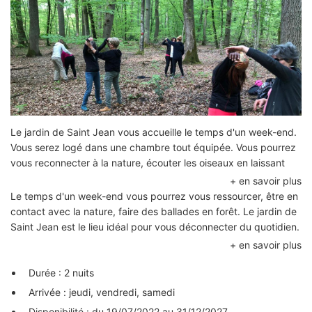
Le jardin de Saint Jean vous accueille le temps d'un week-end.
Vous serez logé dans une chambre tout équipée. Vous pourrez
vous reconnecter à la nature, écouter les oiseaux en laissant
entre ouvert une fenêtre.
Diverses activités vous seront proposées pour 1, 2 ou 3
Le temps d'un week-end vous pourrez vous ressourcer, être en
personnes.
contact avec la nature, faire des ballades en forêt. Le jardin de
Saint Jean est le lieu idéal pour vous déconnecter du quotidien.
Possibilité de pique-niquer sur place ou en forêt au pied du
A votre choix, si vous le souhaitez vous pourrez vous :
gros chêne de Saint Jean Aux Bois après une petite promenade
apprendre la permaculture, jardiner, suivre une initiation
Durée : 2 nuits
partir à vélo ou à pied en foret
Arrivée : jeudi, vendredi, samedi
pécher dans l'un des étangs
Disponibilité : du 19/07/2022 au 31/12/2027.