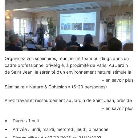
Organisez vos séminaires, réunions et team buildings dans un
cadre professionnel privilégié, à proximité de Paris. Au Jardin
de Saint Jean, la sérénité d’un environnement naturel stimule la
créativité, facilite les échanges et renforce la concentration de
vos équipes.
Séminaire « Nature & Cohésion » (5-20 personnes)
Alliez travail et ressourcement au Jardin de Saint Jean, près de
Paris. Votre séjour inclut l’hébergement complet (gîte et
chambres d’hôtes), une restauration énergisante (petits-
déjeuners, pauses café).
Durée : 1 nuit
Arrivée : lundi, mardi, mercredi, jeudi, dimanche
Profitez d’activités exclusives pour stimuler votre équipe : bains
Disponibilité : du 27/03/2026 au 31/12/2027.