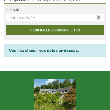
de forêt avec un sylvothérapeute, randonnées (pied/vélo) et
ateliers d’initiation à la permaculture, l’agroforesterie, la
ARRIVÉE
syntropie ou l’hydrologie régénérative.
Un cadre unique pour favoriser créativité et collaboration en
forêt de Compiègne.
VÉRIFIER LES DISPONIBILITÉS
Veuillez choisir vos dates ci-dessus.